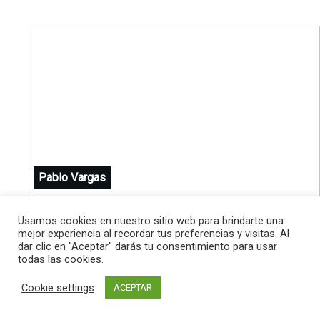
Pablo Vargas
Usamos cookies en nuestro sitio web para brindarte una
mejor experiencia al recordar tus preferencias y visitas. Al
Sobre el Autor
dar clic en "Aceptar" darás tu consentimiento para usar
todas las cookies.
Con más de 15 años de experiencia en el
Cookie settings
ACEPTAR
mundo del marketing digital, hoy en día Pablo
ayuda, enseña y asesora a negocios de