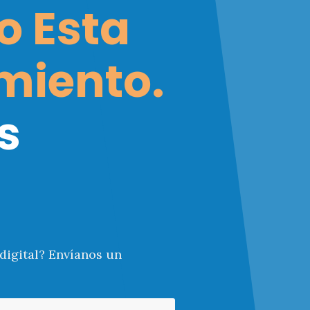
o Esta
miento.
s
digital? Envíanos un